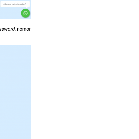
assword,
nomor