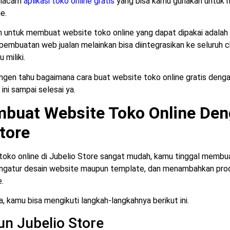
 macam
aplikasi toko online gratis
yang bisa kamu gunakan untuk
e.
m untuk membuat website toko online yang dapat dipakai adalah 
pembuatan web jualan melainkan bisa diintegrasikan ke seluruh 
 miliki.
gen tahu bagaimana cara buat website toko online gratis denga
 ini sampai selesai ya.
buat Website Toko Online De
tore
ko online di Jubelio Store sangat mudah, kamu tinggal membuat
engatur desain website maupun template, dan menambahkan pro
.
 kamu bisa mengikuti langkah-langkahnya berikut ini.
un Jubelio Store