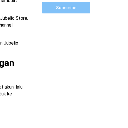
 membuat
Subscribe
Jubelio Store.
channel
n Jubelio
ngan
 akun, lalu
duk ke