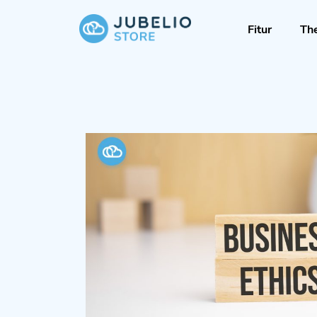
Fitur
Th