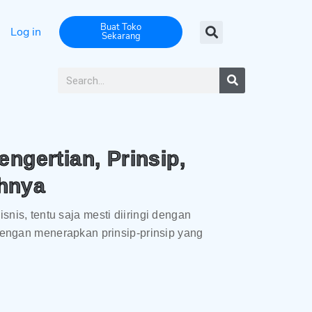
Buat Toko
Log in
Sekarang
engertian, Prinsip,
hnya
nis, tentu saja mesti diiringi dengan
 Dengan menerapkan prinsip-prinsip yang